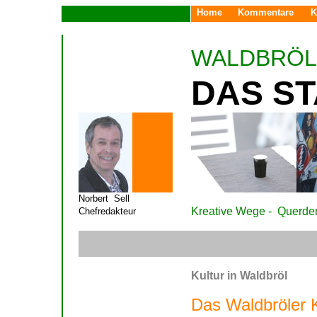
Home
Kommentare
K
WALDBRÖL
D
AS S
Norbert Sell
Kreative Wege - Querde
Chefredakteur
Kultur in Waldbröl
Das Waldbröler K