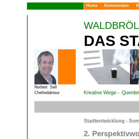
Home
Kommentare
K
WALDBRÖL
D
AS S
Norbert Sell
Kreative Wege - Querde
Chefredakteur
Stadtentwicklung - So
2. Perspektivwo