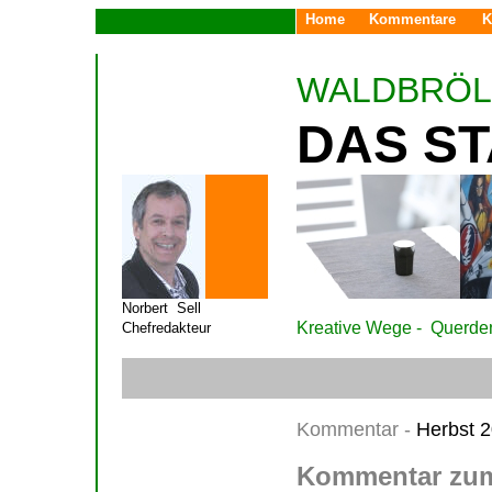
Home
Kommentare
K
WALDBRÖL
D
AS S
Norbert Sell
Kreative Wege - Querde
Chefredakteur
Kommentar -
Herbst 
Kommentar zum