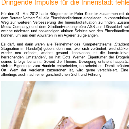
Dringende Impulse für die Innenstadt fehl
Für den 31. Mai 2012 hatte Bürgermeister Peter Koester zusammen mit de
dem Berater Norbert Sell alle EinzelhändlerInnen eingeladen, in konstruktiv
Weg zur weiteren Verbesserung der Innenstadtsituation zu finden. Zusam
Media Company) und dem Stadtentwicklungsbüro ASS aus Düsseldorf sollt
welche nächsten und notwendigen aktiven Schritte von den Einzelhändler
können, um aus dem Abwarten in ein Agieren zu gelangen.
Es darf, und darin waren alle Teilnehmer des Kompetenzteams „Stadtentw
Stagnation im Handel(n) geben, denn nur, „wer sich verändert, wird stärk
wieder neu erfindet, wächst gesund. Innovation ist die konstruktiv
herrschenden Umständen“, so hat Götz Werner, Eigentümer der Drogeri
seines Erfolgs benannt. Soweit die Theorie. Bewegung entsteht hauptsäch
sich in Eigenregie zum Handeln entscheiden, so scheint es. Damit brüsten 
Ort. Wem der Verdienst zuzuordnen ist, wird gerne verschleiert. Eine 
allerdings auch nach einer ganzheitlichen Sicht und Führung.