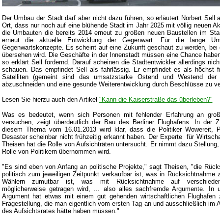
Der Umbau der Stadt darf aber nicht dazu führen, so erläutert Norbert Sell 
Ort, dass nur noch auf eine blühende Stadt im Jahr 2025 mit völlig neuen A
die Umbauten die bereits 2014 erneut zu großen neuen Baustellen im Stad
erneut die aktuelle Entwicklung der Gegenwart. Für die lange U
Gegenwartskonzepte. Es scheint auf eine Zukunft geschaut zu werden, bei 
übersehen wird. Die Geschäfte in der Innenstadt müssen eine Chance hab
so erklärt Sell fordernd. Darauf scheinen die Stadtentwickler allerdings ni
schauen. Das empfindet Sell als fahrlässig. Er empfindet es als höchst f
Satelliten (gemeint sind das umsatzstarke Ostend und Westend der
abzuschneiden und eine gesunde Weiterentwicklung durch Beschlüsse zu ve
Lesen Sie hierzu auch den Artikel
"Kann die Kaiserstraße das überleben?"
Was es bedeutet, wenn sich Personen mit fehlender Erfahrung an gro
versuchen, zeigt überdeutlich der Bau des Berliner Flughafens. In der
diesem Thema vom 16.01.2013 wird klar, dass die Politiker Wowereit,
Desaster scheinbar nicht frühzeitig erkannt haben. Der Experte für Wirtscha
Theisen hat die Rolle von Aufsichträten untersucht. Er nimmt dazu Stellung
Rolle von Politikern übernommen wird.
"Es sind eben von Anfang an politische Projekte," sagt Theisen, "die Rü
politisch zum jeweiligen Zeitpunkt verkaufbar ist, was in Rücksichtnahme
Wählern zumutbar ist, was mit Rücksichtnahme auf verschiedene 
möglicherweise getragen wird, ... also alles sachfremde Argumente. In 
Argument hat etwas mit einem gut gehenden wirtschaftlichen Flughafen 
Fragestellung, die man eigentlich vom ersten Tag an und ausschließlich i
des Aufsichtsrates hätte haben müssen."