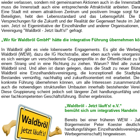
wieder verlassen, sondern mit gemeinsamen Aktionen auch in die Innenstad
muss die Innenstadt auch eine entsprechende Attraktivität anbieten. Dara
Eine Stadt mit einem attraktiven Zentrum und positivem Image sorgt für
Beteiligten, hebt den Lebensstandard und das Lebensgefühl. Die 
Versprechungen für die Zukunft und der Realität der Gegenwart heute im Jah
sein. Jetzt ist Eigeninitiative der Einzelhändler und anderer Organisationen
Vereinigung "Waldbröl - Jetzt läuft's!" gefragt.
„Wir für Waldbröl GmbH“ hätte die integrative Führung übernehmen k
In Waldbröl gibt es viele lobenswerte Engagements. Es gibt die Werbeg
Waldbröl (WEW), dazu die IG Hochstraße, aber eben auch viele unorganisier
es sich weniger um verschiedenste Gruppenprofile in der Öffentlichkeit z
einem Strang und in eine Richtung zu ziehen. Warum? Weil alle zusa
Waldbröl sind. Und allen ist daran gelegen, dass die Stadt zu neuer Blüte 
Waldbröl eine Einzelhandelsvereinigung, die konzeptionell die Stadtp
Bestandes vernünftig, nachhaltig und zukunftsorientiert mit erarbeitet. Die
konkrete Führung übernehmen können, um alle Interessen zusammenzufüh
auch die notwendigen strukturellen Umbauten innerhalb bestehender Verei
Diese Gruppierung scheint jedoch seit längerer Zeit handlungsunfähig un
einer fachkompetenten Geschäftsführung. Bisher ergebnislos.
„Waldbröl - Jetzt läuft's! e.V.“
bemüht sich um integratives Handeln
Bereits bei einer früheren WEW - Ja
Bürgermeister Peter Koester deutli
handlungsfähigen Einzelhandelsvereinigu
Werbegemeinschaft) hingewiesen.