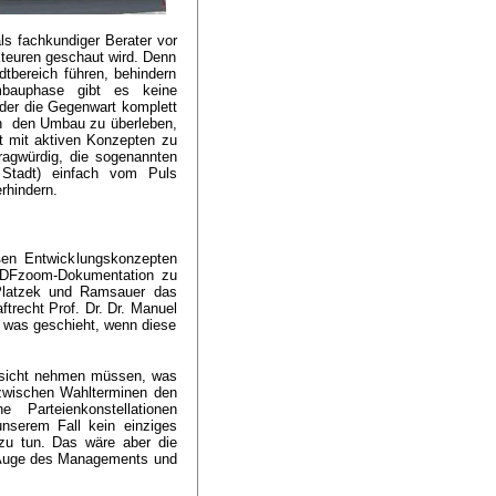
als fachkundiger Berater vor
kteuren geschaut wird. Denn
tbereich führen, behindern
mbauphase gibt es keine
der die Gegenwart komplett
en den Umbau zu überleben,
cht mit aktiven Konzepten zu
ragwürdig, die sogenannten
 Stadt) einfach vom Puls
rhindern.
ßen Entwicklungskonzepten
 ZDFzoom-Dokumentation zu
 Platzek und Ramsauer das
ftrecht Prof. Dr. Dr. Manuel
, was geschieht, wenn diese
cksicht nehmen müssen, was
 zwischen Wahlterminen den
Parteienkonstellationen
unserem Fall kein einziges
zu tun. Das wäre aber die
m Auge des Managements und