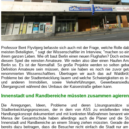
Professor Bent Flyvbjerg befasste sich auch mit der Frage, welche Rolle dabei
meisten Beteiligten, " sagt der Wissenschaftler im Interview, "machen so ein
ihrem ganzen Leben. Wie oft baut Berlin einen neuen Flughafen? Doch extrem
diesem Spiel die reinsten Amateure. Wir reden also über einen Haufen Ama
Berlin so. Es ist der Normalfall. So große Projekte werden so selten geb
Definition Amateure sein müssen, denn sie haben es noch nie zuvor get
renommierten Wissenschaftlers. Übertragen wir auch das auf Waldbrö
Probleme bei der Stadtentwicklung lauern und welche Schwierigkeiten es i
und anderen Immobilien, sowie Verkehrführungen, Gewerbeansied
Übergangszeit während des Umbaus der Kaiserstraße geben kann.
Innenstadt und Randbereiche müssten zusammen agieren
Die Anregungen, Ideen, Probleme und deren Lösungsansätze si
Stadtentwicklungsprozesses, der in dem von ASS zu erstellenden integ
Handlungskonzept dokumentiert und mit konkreten Maßnahmen benannt wird.
Mensa der Gesamtschule haben allerdings auch die Planer und die Sta
Innenstadt und Randbereiche an einem Strang ziehen müssten. Gerade die
bereits dazu beitragen, dass die Besucher nicht einfach die Stadt nur a