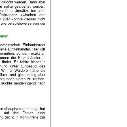
t gelockt werden. Dann aber
n sollte gearbeitet werden.
 erhöhte Umsätze bei allen
Diskrepanz zwischen den
r 2014 könnte krasser nicht
, wie beispielsweise von der
önnen
emeinschaft Einkaufsstadt
te Einzelhändler. Hier gilt
u bemühen, sondern exakt an
mmen die Einzelhändler in
findet. Es fehlte bisher in
lanung unter Einbezug des
 Wir für Waldbröl hätte die
ren und gleichzeitig aber
nigungen voran zu treiben.
d suchte händeringend nach
hreshauptversammlung hat
ch auf das Fehlen einer
ng (nicht in Konkurrenz zur