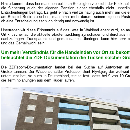
Hinzu kommt, dass bei manchen politisch Beteiligten vielleicht der Blick au
die Sicherung auch der eigenen Pension sicher ebenfalls nicht unbedi
Entscheidungen beiträgt. Es geht einfach viel zu häufig auch mehr um die 
am Beispiel Berlin zu sehen, manchmal mehr darum, seinen eigenen Post
ob eine Entscheidung sachlich richtig und notwendig ist.
Übertragen wir diese Erkenntnis auf das, was in Waldbröl erlebt wird, so m
Ort kritischer auf die aktuelle Stadtentwicklung zu schauen und durchaus i
nachzufragen. Transparenz und gemeinsames Überlegen kann hier sehr prod
und das Gemeinwohl sein.
Um mehr Verständnis für die Handelnden vor Ort zu beko
beleuchtet die ZDF-Dokumentation die Tücken solcher Gro
Die ZDFzoom-Dokumentation landet bei der Suche auf Antworten an d
Großbritannien. Der Wissenschaftler Professor Bent Flyvbjerg der weltwei
untersucht hat, so auch in Deutschland, stellte fest, dass bei 9 von 10 G
die Terminplanungen aus dem Ruder laufen.